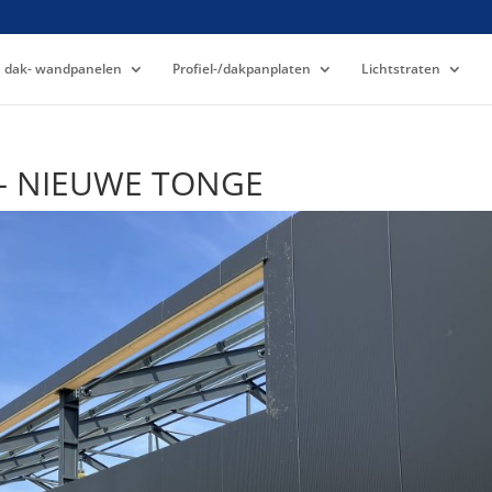
 dak- wandpanelen
Profiel-/dakpanplaten
Lichtstraten
– NIEUWE TONGE