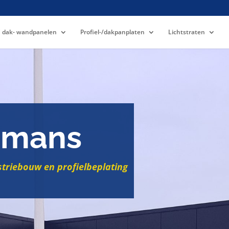
 dak- wandpanelen
Profiel-/dakpanplaten
Lichtstraten
mans
striebouw en profielbeplating