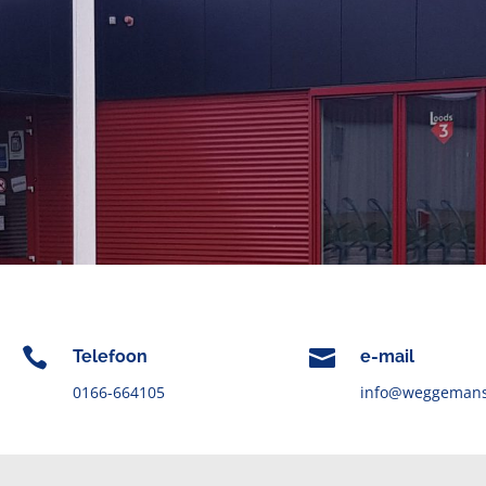


Telefoon
e-mail
0166-664105
info@weggemans