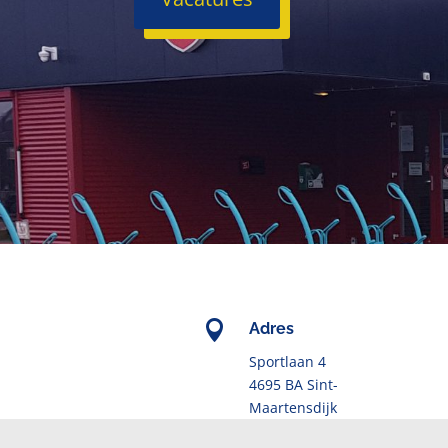

Adres
Sportlaan 4
4695 BA Sint-
Maartensdijk