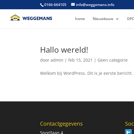
0166-664105
info@weggemans.info
home
Nieuwbouw
DPC
Hallo wereld!
door
admin
|
feb 15, 2021
|
Geen categorie
Welkom bij WordPress. Dit is je eerste bericht.
Contactgegevens
Soc
Sportlaan 4