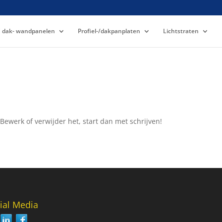
 dak- wandpanelen
Profiel-/dakpanplaten
Lichtstraten
 Bewerk of verwijder het, start dan met schrijven!
ial Media