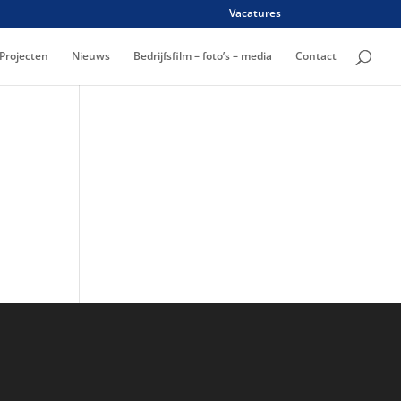
Vacatures
Projecten
Nieuws
Bedrijfsfilm – foto’s – media
Contact