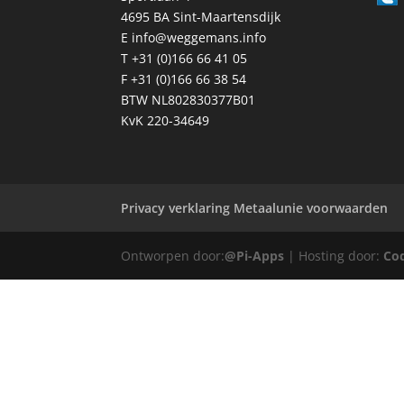
4695 BA Sint-Maartensdijk
E
info@weggemans.info
T +31 (0)166 66 41 05
F +31 (0)166 66 38 54
BTW NL802830377B01
KvK 220-34649
Privacy verklaring Metaalunie voorwaarden
Ontworpen door:
@Pi-Apps
| Hosting door:
Co